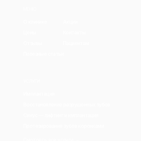
МЕНЮ
О клинике
Акции
Цены
Контакты
Отзывы
Пациентам
Полезные статьи
УСЛУГИ
Имплантация
Восстановление разрушенных зубов
Синус — лифтинг и имплантация
Протезирование зубов коронками
Смотреть все услуги →